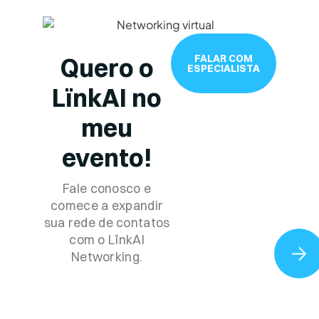
FALAR COM
Quero o
ESPECIALISTA
LïnkAI
no
meu
evento!
Fale conosco e
comece a expandir
sua rede de contatos
com o LïnkAI
Networking.