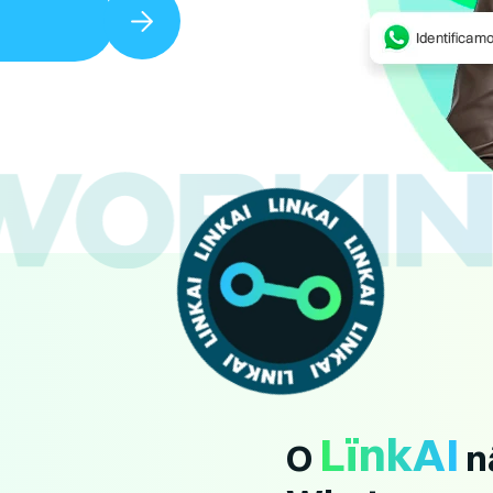
LïnkAI
O
n