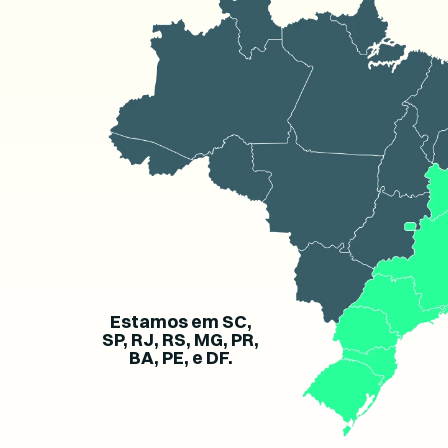
Estamos em SC,
SP, RJ, RS, MG, PR,
BA, PE, e DF.