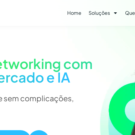
Home
Soluções
Que
etworking com
ercado e IA
e e sem complicações,