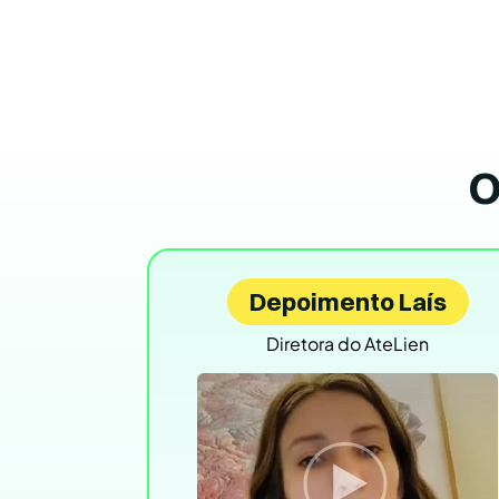
O
Depoimento Laís
Diretora do AteLien