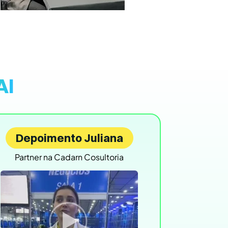
AI
Depoimento Juliana
Partner na Cadarn Cosultoria