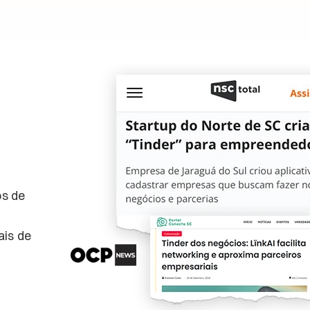
os de
ais de