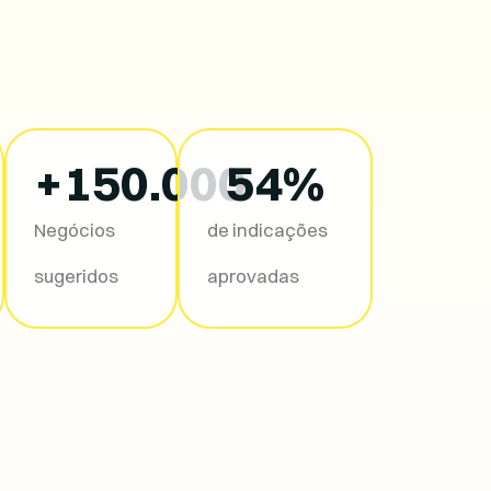
+
150.000
87
%
Negócios
de indicações
sugeridos
aprovadas