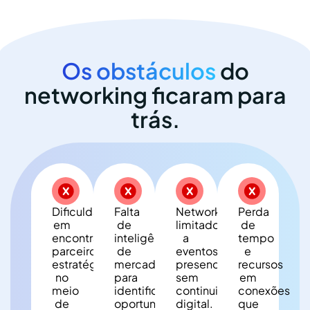
Os obstáculos
do
networking ficaram para
trás.
Dificuldade
Falta
Networking
Perda
em
de
limitado
de
encontrar
inteligência
a
tempo
parceiros
de
eventos
e
estratégicos
mercado
presenciais,
recursos
no
para
sem
em
meio
identificar
continuidade
conexões
de
oportunidades
digital.
que